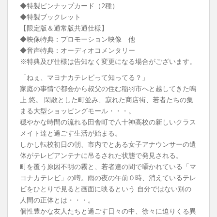
◆特製ピンナップカード（2種）
◆特製ブックレット
【限定版＆通常版共通仕様】
◆映像特典：プロモーション映像 他
◆音声特典：オーディオコメンタリー
※特典及び仕様は告知なく変更になる場合がございます。
「ねぇ、マヨナカテレビって知ってる？」
家庭の事情で都会から叔父の住む稲羽市へと越してきた鳴
上 悠。 閑散とした町並み、寂れた商店街、若者たちの集
まる大型ショッピングモール・・・。
穏やかな時間の流れる田舎町で八十神高校の新しいクラス
メイト達と過ごす生活が始まる。
しかし転校初日の朝、市内でとある女子アナウンサーの遺
体がテレビアンテナに吊るされた状態で発見される。
町を覆う原因不明の霧と、若者達の間で囁かれている「マ
ヨナカテレビ」の噂。雨の夜の午前０時、消えているテレ
ビをひとりで見ると画面に映るという 自分ではない別の
人間の正体とは・・・。
個性豊かな友人たちと過ごす日々の中、徐々に迫りくる異