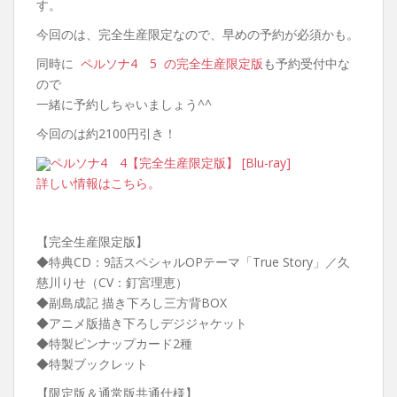
す。
今回のは、完全生産限定なので、早めの予約が必須かも。
同時に
ペルソナ4 5 の完全生産限定版
も予約受付中な
ので
一緒に予約しちゃいましょう^^
今回のは約2100円引き！
ペルソナ4 4【完全生産限定版】 [Blu-ray]
詳しい情報はこちら。
【完全生産限定版】
◆特典CD：9話スペシャルOPテーマ「True Story」／久
慈川りせ（CV：釘宮理恵）
◆副島成記 描き下ろし三方背BOX
◆アニメ版描き下ろしデジジャケット
◆特製ピンナップカード2種
◆特製ブックレット
【限定版＆通常版共通仕様】