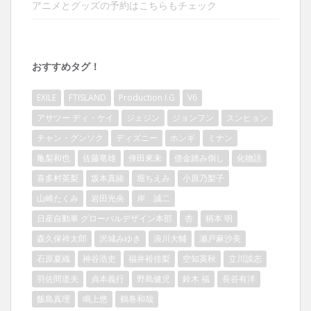
アニメとグッズの予約はこちらもチェック
おすすめタグ！
EXILE
FTISLAND
Production I.G
V6
アサツー ディ・ケイ
ジェジン
ジョンフン
スンヒョン
チャン・グンソク
ディズニー
ホンギ
ミナン
亀梨和也
佐藤竜雄
倖田來未
借金踏み倒し
化物語
喜多村英梨
坂本真綾
堀ちえみ
小原乃梨子
山崎たくみ
岩田光央
岸 誠二
日産自動車 グローバルデザイン本部
杏
柄本 明
森久保祥太郎
沢城みゆき
浪川大輔
瀬戸麻沙美
石原夏織
神谷浩史
福井裕佳梨
空知英秋
立川談志
羽佐間道夫
貞本義行
野島健児
鈴木 福
長谷有洋
飯島真理
鳴上悠
鶴巻和哉