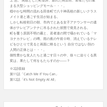
上 悠。 閑散とした町並み、寂れた商店街、若者たちの集
まる大型ショッピングモール・・・。
穏やかな時間の流れる田舎町で八十神高校の新しいクラス
メイト達と過ごす生活が始まる。
しかし転校初日の朝、市内でとある女子アナウンサーの遺
体がテレビアンテナに吊るされた状態で発見される。
町を覆う原因不明の霧と、若者達の間で囁かれている「マ
ヨナカテレビ」の噂。雨の夜の午前０時、消えているテレ
ビをひとりで見ると画面に映るという 自分ではない別の
人間の正体とは・・・。
個性豊かな友人たちと過ごす日々の中、徐々に迫りくる異
変は、果たして何をもたらすのか――？
※2話収録
第11話「Catch Me If You Can」
第12話「it’s Not Empty At All」