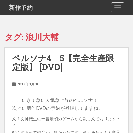
S
新作予約
TOGGLE
k
i
p
t
タグ:
浪川大輔
o
m
a
ペルソナ4 5【完全生産限
i
定版】 [DVD]
n
c
o
2012年1月10日
n
t
e
ここにきて急に人気急上昇のペルソナ！
n
次々に新作DVDの予約が登場してますね。
t
ん？女神転生の一番最初のゲームから親しんでおります＾
＾
配合するって概念が、凄かったです。それをちゃんと継承