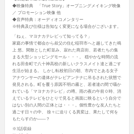
◆映像特典 「True Story」オープニングメイキング映像
／ プロモーション映像 他
◆音声特典：オーディオコメンタリー
※特典及び仕様は告知なく変更になる場合がございます。
「ねぇ、マヨナカテレビって知ってる？」
家庭の事情で都会から叔父の住む稲羽市へと越してきた鳴
上 悠。閑散とした町並み、寂れた商店街、若者たちの集
まる大型ショッピングモール・・・。 穏やかな時間の流
れる田舎町で八十神高校の新しいクラスメイト達と過ごす
生活が始まる。 しかし転校初日の朝、市内でとある女子
アナウンサーの遺体がテレビアンテナに吊るされた状態で
発見される。町を覆う原因不明の霧と、若者達の間で囁か
れている「マヨナカテレビ」の噂。雨の夜の午前０時、消
えているテレビをひとりで見ると画面に映るという自分で
はない別の人間の正体とは・・・。個性豊かな友人たちと
過ごす日々の中、 徐々に迫りくる異変は、果たして何を
もたらすのか――？
※3話収録