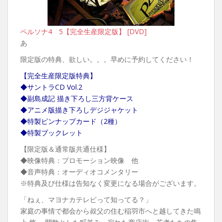
ペルソナ4 5【完全生産限定版】 [DVD]
あ
限定版の特典、欲しい。。。早めに予約してください！
【完全生産限定版特典】
◆サントラCD Vol.2
◆副島成記 描き下ろし三方背ケース
◆アニメ版描き下ろしデジジャケット
◆特製ピンナップカード（2種）
◆特製ブックレット
【限定版＆通常版共通仕様】
◆映像特典：プロモーション映像 他
◆音声特典：オーディオコメンタリー
※特典及び仕様は告知なく変更になる場合がございます。
「ねぇ、マヨナカテレビって知ってる？」
家庭の事情で都会から叔父の住む稲羽市へと越してきた鳴